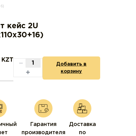
6)
т кейс 2U
x110x30+16)
0
KZT
Добавить в
корзину
ичный
Гарантия
Доставка
чет
производителя
по