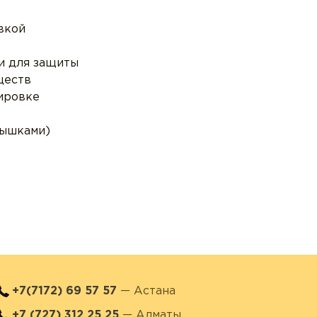
вкой
и для защиты
ществ
ировке
рышками)
+7(7172) 69 57 57
— Астана
+7 (727) 312 25 25
— Алматы