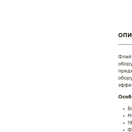
ОПИ
Флайт
обору
пред
обору
эффек
Особ
В
М
1
Ф