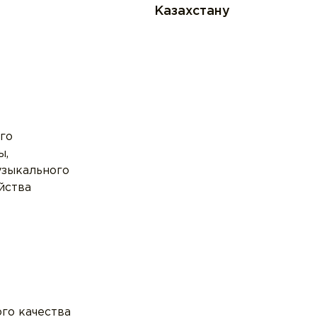
Казахстану
го
ы,
узыкального
йства
го качества