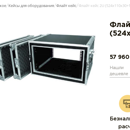
кое
Кейсы для оборудования
Флайт кейс
Флайт кейс 2U (524x110x30+1
/
/
/
Флай
(524
57 96
Нашли
дешевле
Безнал
рас