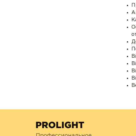
П
А
К
О
о
Д
П
В
В
В
В
В
Профессиональное